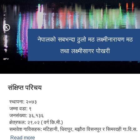
दुर्गा पुजामा मटिहानीमा बनाइएका माता दुर्गाको
नेपालको सबभन्दा ठुलो मठ लक्ष्मीनारायण मठ
घण्टा घर चाैक मटिहानी बजार
लक्ष्मीनारायण मन्दिर
प्रतिमा
तथा लक्ष्मीसागर पोखरी
संक्षिप्त परिचय
स्थापना: २०७३
जम्मा वडा: ९
जनसंख्या: ३६,१३६
क्षेत्रफल: २९.०२ ( वर्ग कि.मी.)
समावेश गाविसहरू: मटिहानी, धिरापुर, मझौरा विसनपुर र सिमरदही गा.वि.स.
Read more
about संक्षिप्त परिचय