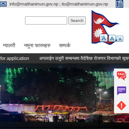
info@matihanimun.gov.np ; ito@matihanimun.gov.np
Search form
Search
ग्यालरी
नमुना फारमहरु
सम्पर्क
pplication
अनलाईन उजुरी सम्बन्धमा वैदेशिक रोजगार विभागको सूचना।