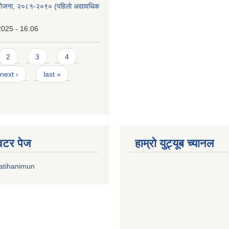
को योजना, २०८१-२०९० ‌‍(पहिलो अद्यावधिक
2025 - 16:06
2
3
4
next ›
last »
्विटर पेज
हाम्रो युट्यूब च्यानल
atihanimun