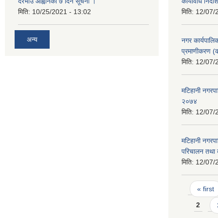
दरभाउ आह्वानको ७ दिने सूचना ।
कार्यविधि निर्द
मिति:
10/25/2021 - 13:02
मिति:
12/07/
अन्य
नगर कार्यपालि
प्रमाणीकरण (क
मिति:
12/07/
मटिहानी नगरपा
२०७४
मिति:
12/07/
मटिहानी नगरपा
परिचालन तथा व
मिति:
12/07/
Pages
« first
2