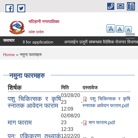
Skip to main content
मटिहानी नगरपालिका
मधेश प्रदेश
समाचार
Call for application
अनलाईन उजुरी सम्बन्धमा वैदेशिक रोजगार विभागको
You are here
Home
» नमुना फारमहरु
नमुना फारमहरु
शिर्षक
मिति
दस्तावेज
03/28/20
पशु चिकित्सक र कृषि
पशु चिकित्सक र कृषि
23 -
स्नातक आवेदन फाराम
स्नातक आवेदन फाराम.pdf
12:09
02/08/20
माग फाराम
23 -
माग फाराम.pdf
12:33
पुन: एकिकरण तथ्याकं
12/22/20