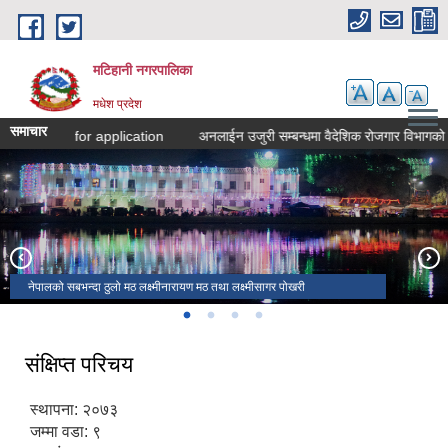
Skip to main content
मटिहानी नगरपालिका
मधेश प्रदेश
समाचार
Call for application
अनलाईन उजुरी सम्बन्धमा वैदेशिक रोजगार विभागको सूच
दुर्गा पुजामा मटिहानीमा बनाइएका माता दुर्गाको प्रतिमा
लक्ष्मीनारायण मन्दिर
घण्टा घर चाैक मटिहानी बजार
नेपालको सबभन्दा ठुलो मठ लक्ष्मीनारायण मठ तथा लक्ष्मीसागर पोखरी
संक्षिप्त परिचय
स्थापना: २०७३
जम्मा वडा: ९